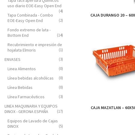
Tapa fácil apertura Químicos
uso diario EOE-Easy Open End
(4)
Tapa Combinada - Combo
CAJA DURANGO 20 – 60
EOE-Easy Open End
(2)
Fondo extremo de lata -
Bottom End
(14)
Recubrimiento e impresión de
hojalata Elmoris
(1)
ENVASES
(3)
Linea Alimentos
(0)
Línea bebidas alcohólicas
(0)
Línea Bebidas
(0)
Línea Farmacéuticos
(3)
LINEA MAQUINARIA Y EQUIPOS
CAJA MAZATLAN – 60X5
DINOX - GERONA ESPAÑA
(17)
Equipos de Lavado de Cajas
DINOX
(5)