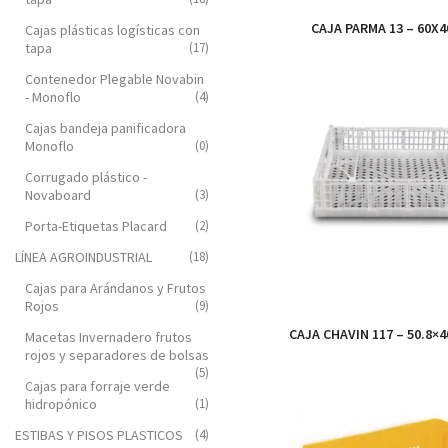
CAJA PARMA 13 – 60X
Cajas plásticas logísticas con
tapa
(17)
Contenedor Plegable Novabin
- Monoflo
(4)
Cajas bandeja panificadora
Monoflo
(0)
Corrugado plástico -
Novaboard
(3)
Porta-Etiquetas Placard
(2)
LÍNEA AGROINDUSTRIAL
(18)
Cajas para Arándanos y Frutos
Rojos
(9)
CAJA CHAVIN 117 – 50.8×4
Macetas Invernadero frutos
rojos y separadores de bolsas
(5)
Cajas para forraje verde
hidropónico
(1)
ESTIBAS Y PISOS PLASTICOS
(4)