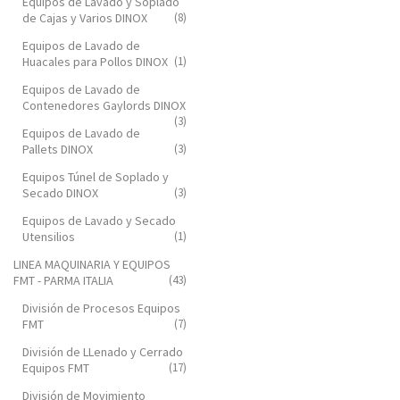
Equipos de Lavado y Soplado
de Cajas y Varios DINOX
(8)
Equipos de Lavado de
Huacales para Pollos DINOX
(1)
Equipos de Lavado de
Contenedores Gaylords DINOX
(3)
Equipos de Lavado de
Pallets DINOX
(3)
Equipos Túnel de Soplado y
Secado DINOX
(3)
Equipos de Lavado y Secado
Utensilios
(1)
LINEA MAQUINARIA Y EQUIPOS
FMT - PARMA ITALIA
(43)
División de Procesos Equipos
FMT
(7)
División de LLenado y Cerrado
Equipos FMT
(17)
División de Movimiento