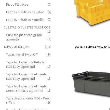
Pisos Plásticos
(0)
Estibas plásticas Novatec
(4)
Estibas plásticas Monoflo
(0)
CUBETAS O CUÑETES PLÁSTICOS
(11)
Cubetas plásticas grado
alimento
(11)
TAPAS METÁLICAS
(116)
CAJA ZAMORA 28 – 60x
Tapas metal Twist Off
(24)
Tapa fácil apertura Bebida
EOE-Easy Open End
(16)
Tapa fácil apertura Alimento
EOE-Easy Open End
(18)
Tapa fácil apertura Alimento
Seco EOE-Easy Open End
(13)
Tapa desprendible POE - Peel
Off Lid
(24)